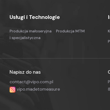
Usługi i Technologie
Produkcja małoseryjna
Produkcja MTM
K
i specjalistyczna
P
Napisz do nas
contact@vipo.com.pl
P
vipo.madetomeasure
8