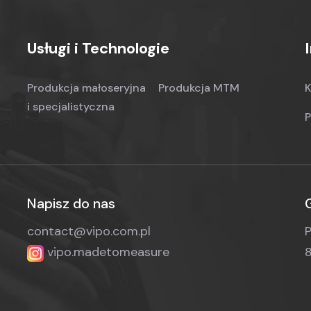
Usługi i Technologie
Produkcja małoseryjna
Produkcja MTM
K
i specjalistyczna
P
Napisz do nas
contact@vipo.com.pl
P
vipo.madetomeasure
8