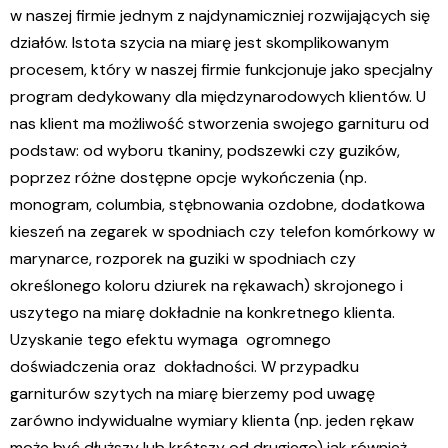
w naszej firmie jednym z najdynamiczniej rozwijających się
działów. Istota szycia na miarę jest skomplikowanym
procesem, który w naszej firmie funkcjonuje jako specjalny
program dedykowany dla międzynarodowych klientów. U
nas klient ma możliwość stworzenia swojego garnituru od
podstaw: od wyboru tkaniny, podszewki czy guzików,
poprzez różne dostępne opcje wykończenia (np.
monogram, columbia, stębnowania ozdobne, dodatkowa
kieszeń na zegarek w spodniach czy telefon komórkowy w
marynarce, rozporek na guziki w spodniach czy
określonego koloru dziurek na rękawach) skrojonego i
uszytego na miarę dokładnie na konkretnego klienta.
Uzyskanie tego efektu wymaga ogromnego
doświadczenia oraz dokładności. W przypadku
garniturów szytych na miarę bierzemy pod uwagę
zarówno indywidualne wymiary klienta (np. jeden rękaw
może być dłuższy lub krótszy od drugiego) jak również