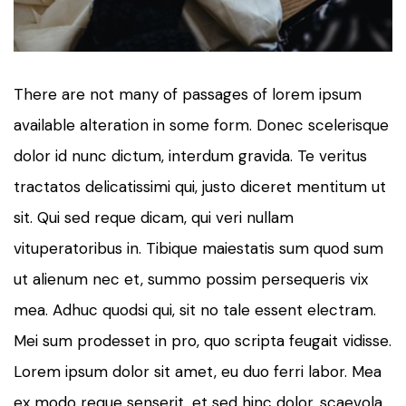
There are not many of passages of lorem ipsum
available alteration in some form. Donec scelerisque
dolor id nunc dictum, interdum gravida. Te veritus
tractatos delicatissimi qui, justo diceret mentitum ut
sit. Qui sed reque dicam, qui veri nullam
vituperatoribus in. Tibique maiestatis sum quod sum
ut alienum nec et, summo possim persequeris vix
mea. Adhuc quodsi qui, sit no tale essent electram.
Mei sum prodesset in pro, quo scripta feugait vidisse.
Lorem ipsum dolor sit amet, eu duo ferri labor. Mea
ex modo reque senserit, et sed hinc dolor, scaevola