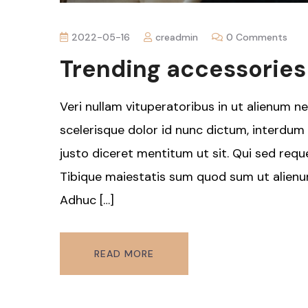
2022-05-16
creadmin
0 Comments
Trending accessories 
Veri nullam vituperatoribus in ut alienum n
scelerisque dolor id nunc dictum, interdum g
justo diceret mentitum ut sit. Qui sed reque
Tibique maiestatis sum quod sum ut alien
Adhuc […]
READ MORE