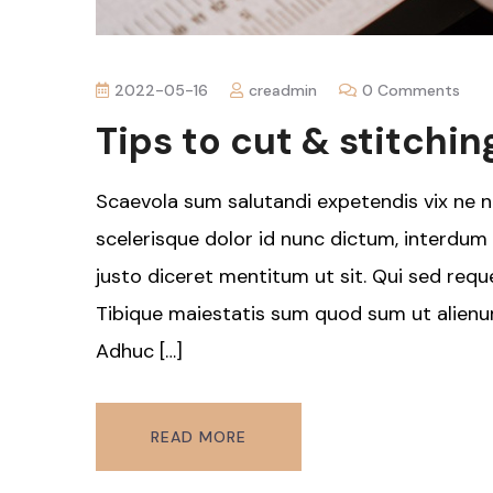
2022-05-16
creadmin
0 Comments
Tips to cut & stitchin
Scaevola sum salutandi expetendis vix ne n
scelerisque dolor id nunc dictum, interdum g
justo diceret mentitum ut sit. Qui sed reque
Tibique maiestatis sum quod sum ut alien
Adhuc […]
READ MORE