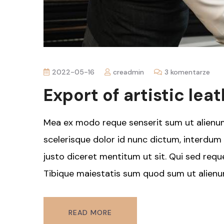
2022-05-16
creadmin
3 komentarze
Export of artistic lea
Mea ex modo reque senserit sum ut alienum
scelerisque dolor id nunc dictum, interdum g
justo diceret mentitum ut sit. Qui sed reque
Tibique maiestatis sum quod sum ut alienu
READ MORE